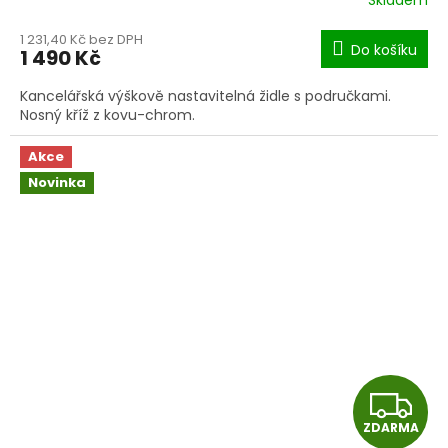
Skladem
1 231,40 Kč bez DPH
Do košíku
1 490 Kč
Kancelářská výškově nastavitelná židle s područkami.
Nosný kříž z kovu-chrom.
Akce
Novinka
Z
ZDARMA
D