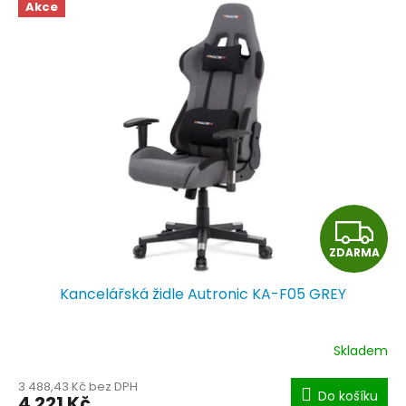
Akce
Z
ZDARMA
D
Kancelářská židle Autronic KA-F05 GREY
A
R
Skladem
M
3 488,43 Kč bez DPH
Do košíku
4 221 Kč