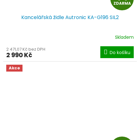
ZDARMA
D
Kancelářská židle Autronic KA-G196 SIL2
A
R
Skladem
M
2 471,07 Kč bez DPH
Do košíku
2 990 Kč
A
Akce