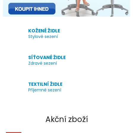
e
m
o
b
KOŽENÉ ŽIDLE
c
Stylové sezení
h
o
SÍŤOVANÉ ŽIDLE
d
Zdravé sezení
ě
TEXTILNÍ ŽIDLE
Příjemné sezení
Akční zboží