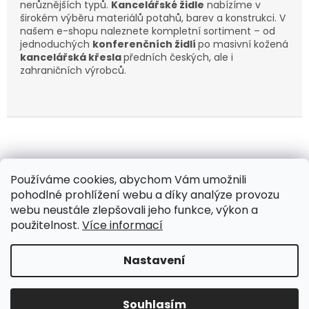
nerůznějších typů.
Kancelářské židle
nabízíme v
širokém výběru materiálů potahů, barev a konstrukci. V
našem e-shopu naleznete kompletní sortiment – od
jednoduchých
konferenčních židlí
po masivní kožená
kancelářská křesla
předních českých, ale i
zahraničních výrobců.
Z
á
Kontakt
/ Obchodní podmínky
p
Používáme cookies, abychom Vám umožnili
/ Ochrana osobních údajů
/ Reklamace
a
pohodlné prohlížení webu a díky analýze provozu
/ Výměna, vrácení zboží
t
webu neustále zlepšovali jeho funkce, výkon a
í
použitelnost.
Více informací
Nastavení
Vytvořil Shoptet
Souhlasím
Copyright 2026
Ekresla.cz
. Všechna práva vyhrazena.