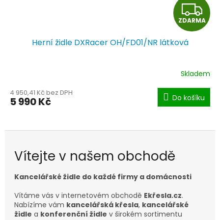
Z
ZDARMA
D
Herní židle DXRacer OH/FD01/NR látková
A
R
Skladem
M
4 950,41 Kč bez DPH
Do košíku
5 990 Kč
A
Vítejte v našem obchodě
Kancelářské židle do každé firmy a domácnosti
Vítáme vás v internetovém obchodě
Ekřesla.cz
.
Nabízíme vám
kancelářská křesla
,
kancelářské
židle
a
konferenční židle
v širokém sortimentu