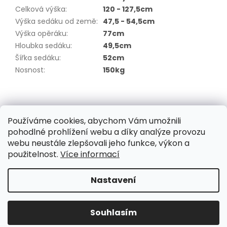
Celková výška
:
120 - 127,5cm
Výška sedáku od země
:
47,5 - 54,5cm
Výška opěráku
:
77cm
Hloubka sedáku
:
49,5cm
Šířka sedáku
:
52cm
Nosnost
:
150kg
Z
á
Kontakt
/ Obchodní podmínky
p
Používáme cookies, abychom Vám umožnili
/ Ochrana osobních údajů
/ Reklamace
a
pohodlné prohlížení webu a díky analýze provozu
/ Výměna, vrácení zboží
t
webu neustále zlepšovali jeho funkce, výkon a
í
použitelnost.
Více informací
Nastavení
Vytvořil Shoptet
Souhlasím
Copyright 2026
Ekresla.cz
. Všechna práva vyhrazena.