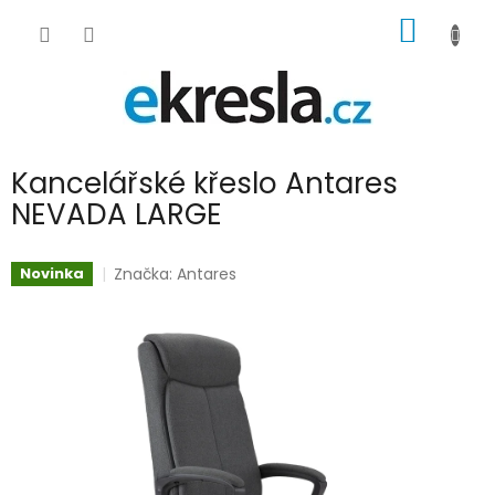
Přejít
NÁKUP
na
obsah
KOŠÍK
Kancelářské křeslo Antares
NEVADA LARGE
Značka:
Antares
Novinka