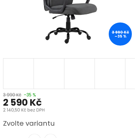
3 990 Kč
–35 %
3 990 Kč
–35 %
2 590 Kč
2 140,50 Kč bez DPH
Měrná
Zvolte variantu
cena: