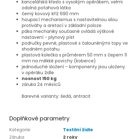
kancelářská křeslo s vysokým opěrákem, velmi
odolná potahová látka
černý kovový kříž 690 mm
houpací mechanismus s nastavitelnou silou
protiváhy a aretací v základní poloze
páka mechaniky současně ovládá výškové
nastavení - plynový píst
područky pevné, plastové s čalouněnými topy ve
shodném potahu
plastová kolečka s průměrem 50 mm s čepem 11
mm na měkké povrchy (koberce)
jednoduché složení – komponenty jsou uloženy
v opěráku židle
nosnost 150 kg
záruka 24 měsíců
Barevné varianty: šedá, antracit
Doplňkové parametry
Kategorie
:
Textilní židle
Záruka
:
2 roky