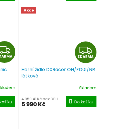
A
A
Akce
Z
Z
DARMA
ZDARMA
D
D
nic
Herní židle DXRacer OH/FD01/NR
A
A
látková
R
R
Skladem
Skladem
M
M
4 950,41 Kč bez DPH
košíku
Do košíku
5 990 Kč
A
A