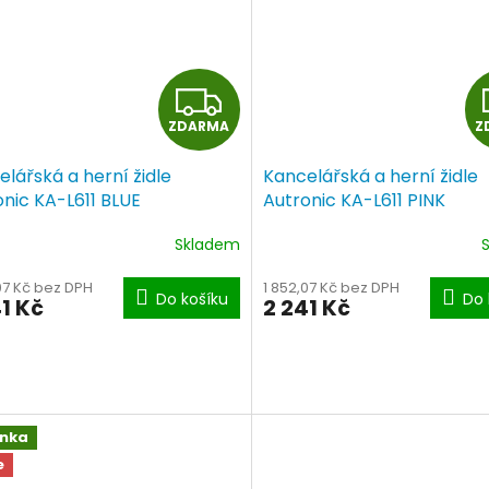
Z
ZDARMA
Z
D
lářská a herní židle
Kancelářská a herní židle
A
onic KA-L611 BLUE
Autronic KA-L611 PINK
R
Skladem
M
07 Kč bez DPH
1 852,07 Kč bez DPH
Do košíku
Do 
1 Kč
2 241 Kč
A
inka
e