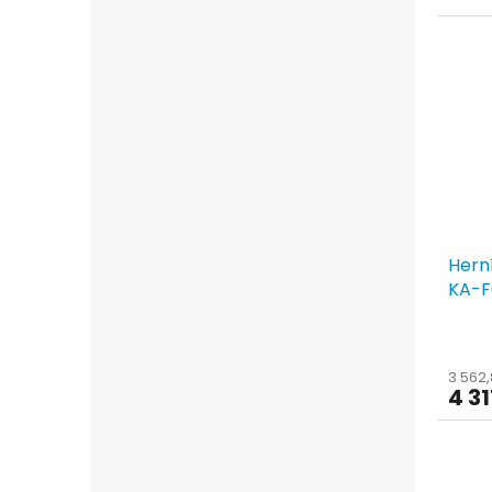
Hern
KA-F
3 562,
4 31