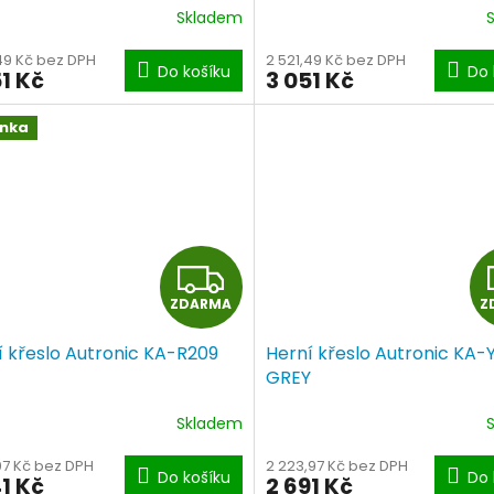
R
Skladem
M
,49 Kč bez DPH
2 521,49 Kč bez DPH
Do košíku
Do 
1 Kč
3 051 Kč
A
inka
Z
ZDARMA
Z
D
í křeslo Autronic KA-R209
Herní křeslo Autronic KA-
A
GREY
R
Skladem
M
07 Kč bez DPH
2 223,97 Kč bez DPH
Do košíku
Do 
1 Kč
2 691 Kč