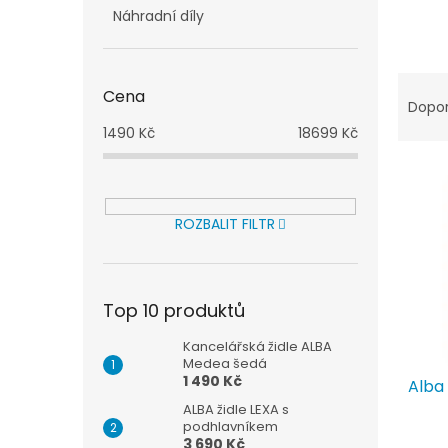
n
Náhradní díly
e
l
Ř
Cena
a
Dopo
z
1490
Kč
18699
Kč
e
V
n
ý
í
p
p
ROZBALIT FILTR
i
r
s
o
p
d
r
u
Top 10 produktů
o
k
d
t
Kancelářská židle ALBA
Medea šedá
u
ů
1 490 Kč
Alba 
k
t
ALBA židle LEXA s
podhlavníkem
ů
3 690 Kč