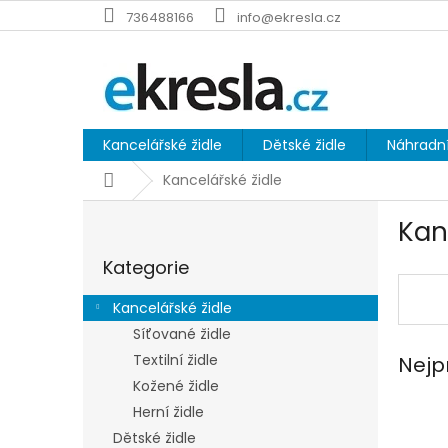
Přejít
736488166
info@ekresla.cz
na
obsah
Kancelářské židle
Dětské židle
Náhradní
Domů
Kancelářské židle
P
Kan
o
Přeskočit
s
Kategorie
kategorie
t
r
Kancelářské židle
a
Síťované židle
n
Textilní židle
Nejp
n
í
Kožené židle
p
Herní židle
a
Dětské židle