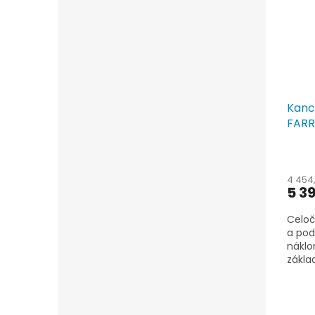
Kanc
FARR
4 454
5 3
Celoč
a pod
náklo
zákla