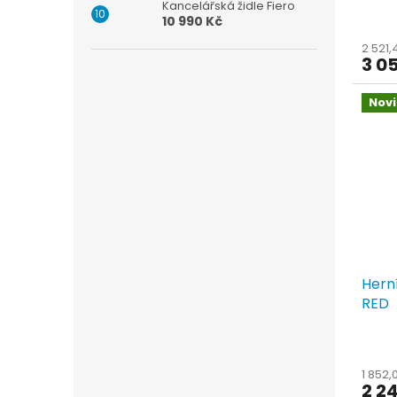
Kancelářská židle Fiero
10 990 Kč
2 521
3 05
Nov
Hern
RED
1 852,
2 24