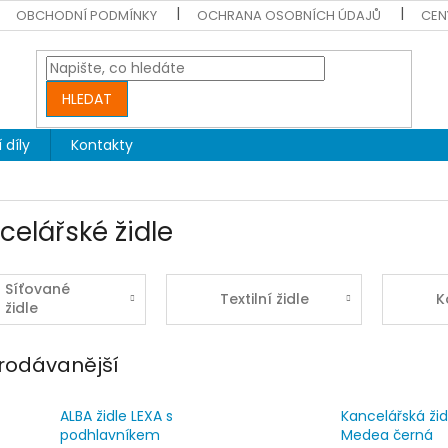
OBCHODNÍ PODMÍNKY
OCHRANA OSOBNÍCH ÚDAJŮ
CEN
HLEDAT
 díly
Kontakty
celářské židle
Síťované
Textilní židle
K
židle
rodávanější
ALBA židle LEXA s
Kancelářská žid
podhlavníkem
Medea černá