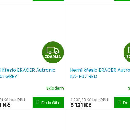
A
Z
ZDARMA
Z
D
í křeslo ERACER Autronic
Herní křeslo ERACER Autro
A
01 GREY
KA-F07 RED
R
Skladem
M
81 Kč bez DPH
4 232,23 Kč bez DPH
Do košíku
Do 
1 Kč
5 121 Kč
A