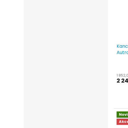
Kance
Autr
1 852,
2 24
Nov
Akc