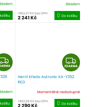
R
R
Skladem
Skladem
M
M
1 852,07 Kč bez DPH
košíku
Do košíku
2 241 Kč
A
A
Z
Z
DARMA
ZDARMA
D
D
Y326
Herní křeslo Autronic KA-Y352
A
A
RED
R
R
Skladem
Momentálně nedostupné
M
M
1 892,56 Kč bez DPH
košíku
Do košíku
2 290 Kč