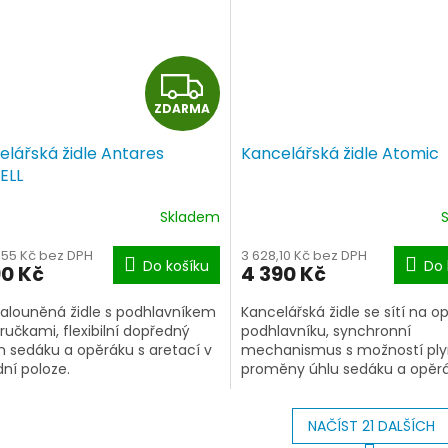
Z
ZDARMA
D
elářská židle Antares
Kancelářská židle Atomic
A
ELL
R
Skladem
M
,55 Kč bez DPH
3 628,10 Kč bez DPH
Do košíku
Do 
90 Kč
4 390 Kč
A
alouněná židle s podhlavníkem
Kancelářská židle se sítí na o
ručkami, flexibilní dopředný
podhlavníku, synchronní
n sedáku a opěráku s aretací v
mechanismus s možností ply
dní poloze.
proměny úhlu sedáku a opěrá
NAČÍST 21 DALŠÍCH