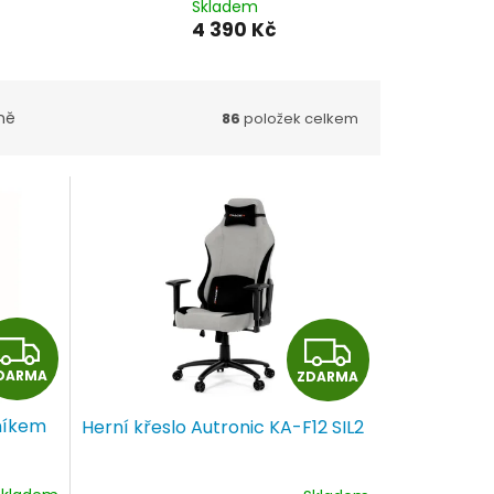
Skladem
4 390 Kč
ně
86
položek celkem
Z
Z
DARMA
ZDARMA
D
D
vníkem
Herní křeslo Autronic KA-F12 SIL2
A
A
R
R