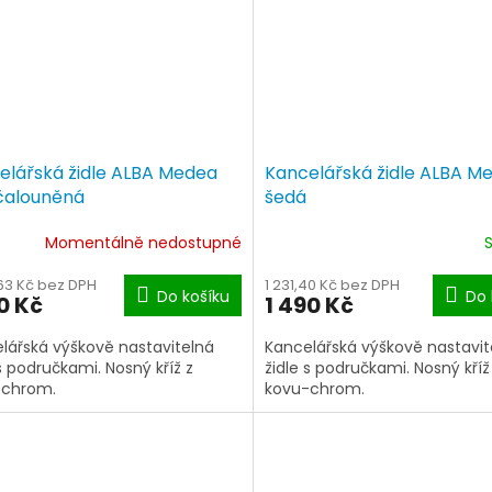
elářská židle ALBA Medea
Kancelářská židle ALBA M
čalouněná
šedá
Momentálně nedostupné
,63 Kč bez DPH
1 231,40 Kč bez DPH
Do košíku
Do 
0 Kč
1 490 Kč
lářská výškově nastavitelná
Kancelářská výškově nastavit
 s područkami. Nosný kříž z
židle s područkami. Nosný kříž
-chrom.
kovu-chrom.