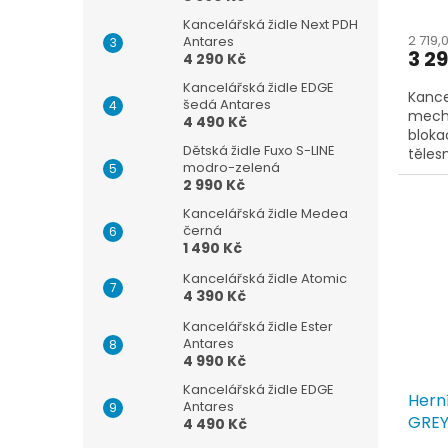
Kancelářská židle Next PDH
2 719,
Antares
3 2
4 290 Kč
Kancelářská židle EDGE
Kance
šedá Antares
mech
4 490 Kč
bloka
Dětská židle Fuxo S-LINE
těles
modro-zelená
sedák
2 990 Kč
Kancelářská židle Medea
černá
1 490 Kč
Kancelářská židle Atomic
4 390 Kč
Kancelářská židle Ester
Antares
4 990 Kč
Kancelářská židle EDGE
Hern
Antares
GRE
4 490 Kč