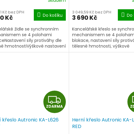
Skladem
M
01 Kč bez DPH
3 049,59 Kč bez DPH
Do košíku
Do 
90 Kč
3 690 Kč
A
lářské židle se synchronním
Kancelářské křeslo se synch
anismem se 4 polohami
mechanismem se 4 poloham
ceNastavení síly protiváhy dle
blokace, nastavení síly protiv
né hmotnostiVýškové nastavení
tělesné hmotnosti, výškové
uAnatomicky tvarovaný sedák
nastavení sedáku,anatomick
tvarovaný sedák,...
Z
ZDARMA
Z
D
í křeslo Autronic KA-L626
Herní křeslo Autronic KA-
A
Y
RED