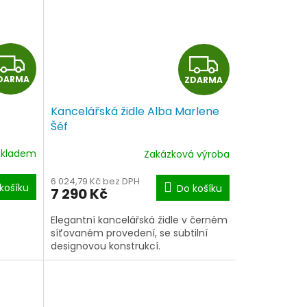
Z
Z
DARMA
ZDARMA
D
D
Kancelářská židle Alba Marlene
A
A
Šéf
R
R
Skladem
Zakázková výroba
M
M
6 024,79 Kč bez DPH
košíku
Do košíku
7 290 Kč
A
A
Elegantní kancelářská židle v černém
síťovaném provedení, se subtilní
designovou konstrukcí.