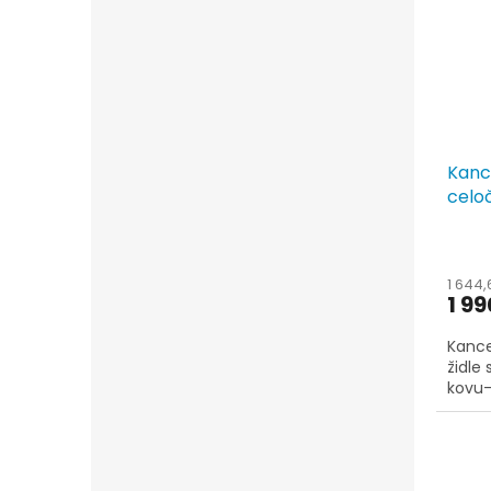
Kanc
celo
1 644
1 99
Kance
židle
kovu