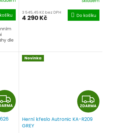
Skladem
Skladem
M
M
3 545,45 Kč bez DPH
košíku
Do košíku
4 290 Kč
A
A
ronním
i
áhy dle
y
Novinka
Z
Z
DARMA
ZDARMA
D
D
L626
Herní křeslo Autronic KA-R209
A
A
GREY