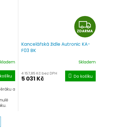
Z
ZDARMA
D
Kancelářská židle Autronic KA-
A
F03 BK
R
Skladem
Skladem
M
4 157,85 Kč bez DPH
košíku
Do košíku
5 031 Kč
A
pěráku a
nulé
ku.