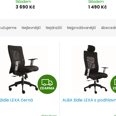
Skladem
Skladem
3 690 Kč
1 490 Kč
ručujeme
Nejlevnější
Nejdražší
Nejprodávanější
Abeced
Z
ZDARMA
Z
D
židle LEXA černá
ALBA židle LEXA s podhla
A
R