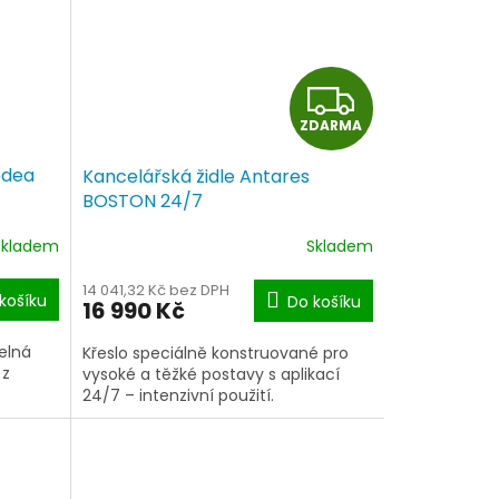
Z
ZDARMA
D
edea
Kancelářská židle Antares
A
BOSTON 24/7
R
Skladem
Skladem
M
14 041,32 Kč bez DPH
košíku
Do košíku
16 990 Kč
A
elná
Křeslo speciálně konstruované pro
 z
vysoké a těžké postavy s aplikací
24/7 – intenzivní použití.