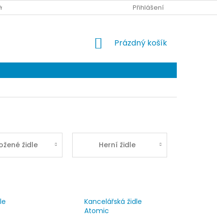
Y DOPRAVY
KONTAKTY
Přihlášení
NÁKUPNÍ
Prázdný košík
KOŠÍK
ožené židle
Herní židle
le
Kancelářská židle
Atomic