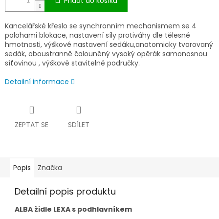
Přidat do košíku
Kancelářské křeslo se synchronním mechanismem se 4
polohami blokace, nastavení síly protiváhy dle tělesné
hmotnosti, výškové nastavení sedáku,anatomicky tvarovaný
sedák, oboustranně čalouněný vysoký opěrák samonosnou
síťovinou , výškově stavitelné područky.
Detailní informace
ZEPTAT SE
SDÍLET
Popis
Značka
Detailní popis produktu
ALBA židle LEXA s podhlavníkem