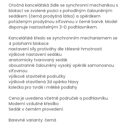
Otočná kancelářská židle se synchronní mechanikou s
blokací ve zvolené pozici s pohodlným čalouněným
sedákem (černá prodyšná látka) a opěrákem
potaženým prodyšnou síťovinou v černé barvě. Model
disponuje nastavitelným 3-D podhlavníkem.
Kancelářské křeslo se synchronním mechanismem se
4 polohami blokace
nastavení síly protiváhy dle tělesné hmotnosti
výškové nastavení sedáku
anatomicky tvarovaný sedák
oboustranně čalouněný vysoký opěrák samonosnou
síťovinou
výškově stavitelné područky
výškově stavitlená 3d opěrka hlavy
kolečka pro tvrdé i měkké podlahy
Cena je uvedena včetně područek a podhlavníku.
Moderní vzdušné křesílko
Sedák v černém provedení.
Barevné varianty: černá