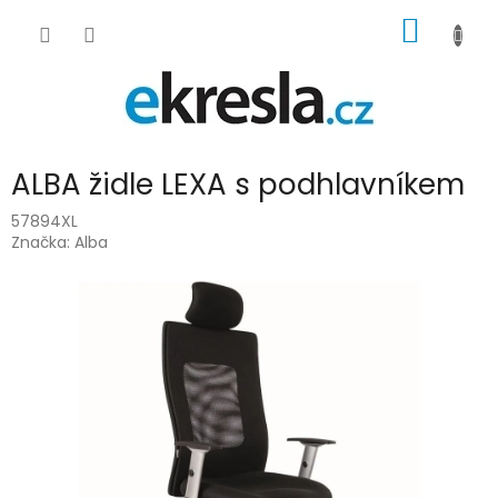
Přejít
NÁKUP
na
obsah
KOŠÍK
ALBA židle LEXA s podhlavníkem
57894XL
Značka:
Alba