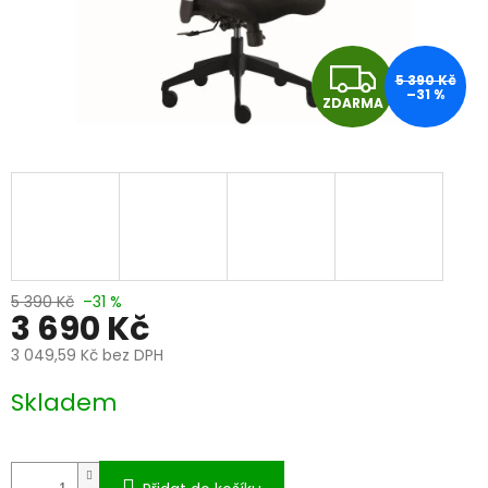
Z
5 390 Kč
–31 %
ZDARMA
D
A
R
M
A
5 390 Kč
–31 %
3 690 Kč
3 049,59 Kč bez DPH
Měrná
Skladem
cena: