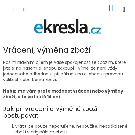
Přejít
NÁKUP
na
obsah
KOŠÍK
Vrácení, výměna zboží
Naším hlavním cílem je vaše spokojenost se zbožím, které
jste si na našem e-shopu zakoupili. Víme, že není vždy
jednoduché odhadnout při nákupu na e-shopu správnou
velikost nebo barvu zboží.
Nabízíme vám proto možnost vrácení nebo výměny
zboží, a to ve lhůtě 14 dní.
Jak při vrácení či výměně zboží
postupovat:
Vrátit lze pouze neporušené, nepoužité, nepoškozené
zboží v originálním obalu.