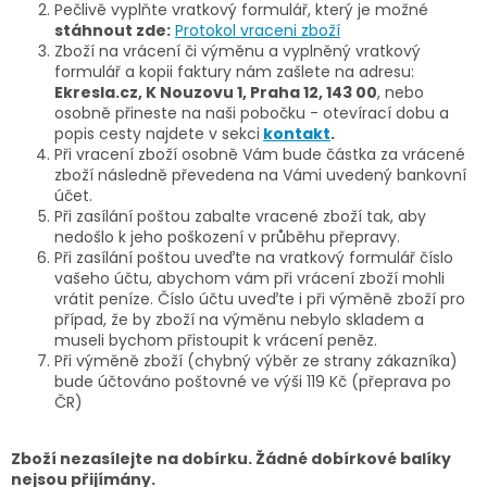
Pečlivě vyplňte vratkový formulář, který je možné
stáhnout zde:
Protokol vraceni zboží
Zboží na vrácení či výměnu a vyplněný vratkový
formulář a kopii faktury nám zašlete na adresu:
Ekresla.cz, K Nouzovu 1, Praha 12, 143 00
, nebo
osobně přineste na naši pobočku - otevírací dobu a
popis cesty najdete v sekci
kontakt
.
Při vracení zboží osobně Vám bude částka za vrácené
zboží následně převedena na Vámi uvedený bankovní
účet.
Při zasílání poštou zabalte vracené zboží tak, aby
nedošlo k jeho poškození v průběhu přepravy.
Při zasílání poštou uveďte na vratkový formulář číslo
vašeho účtu, abychom vám při vrácení zboží mohli
vrátit peníze. Číslo účtu uveďte i při výměně zboží pro
případ, že by zboží na výměnu nebylo skladem a
museli bychom přistoupit k vrácení peněz.
Při výměně zboží (chybný výběr ze strany zákazníka)
bude účtováno poštovné ve výši 119 Kč (přeprava po
ČR)
Zboží nezasílejte na dobírku. Žádné dobírkové balíky
nejsou přijímány.