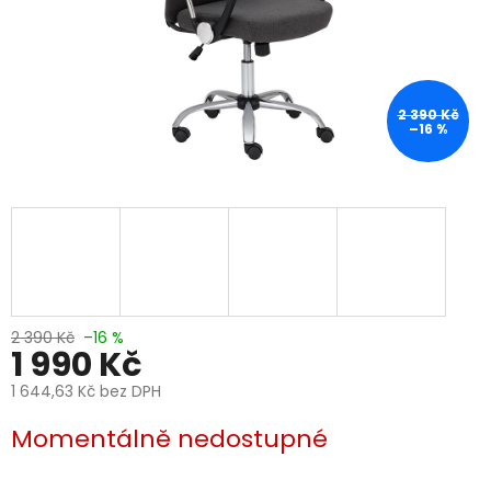
2 390 Kč
–16 %
2 390 Kč
–16 %
1 990 Kč
1 644,63 Kč bez DPH
Měrná
Momentálně nedostupné
cena: