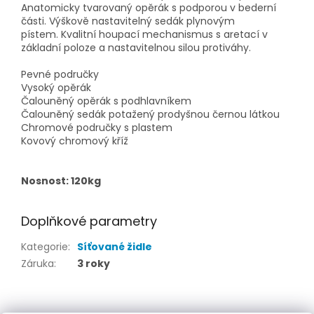
Anatomicky tvarovaný opěrák s podporou v bederní
části. Výškově nastavitelný sedák plynovým
pístem. Kvalitní houpací mechanismus s aretací v
základní poloze a nastavitelnou silou protiváhy.
Pevné područky
Vysoký opěrák
Čalouněný opěrák s podhlavníkem
Čalouněný sedák potažený prodyšnou černou látkou
Chromové područky s plastem
Kovový chromový kříž
Nosnost: 120kg
Doplňkové parametry
Kategorie
:
Síťované židle
Záruka
:
3 roky
Z