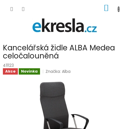
Přejít
NÁKUP
na
obsah
KOŠÍK
Kancelářská židle ALBA Medea
celočalouněná
411123
Značka:
Alba
Akce
Novinka