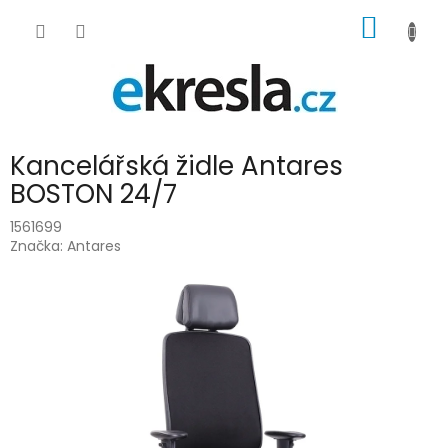
Přejít
NÁKUP
na
obsah
KOŠÍK
Kancelářská židle Antares
BOSTON 24/7
1561699
Značka:
Antares