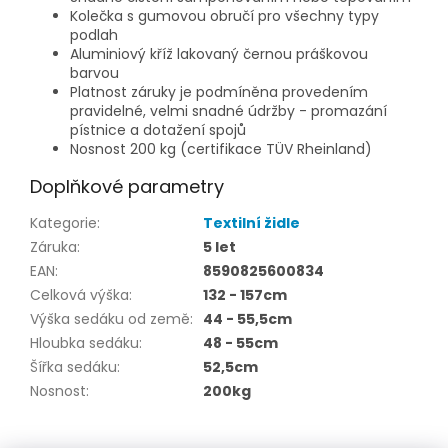
Kolečka s gumovou obručí pro všechny typy
podlah
Aluminiový kříž lakovaný černou práškovou
barvou
Platnost záruky je podmíněna provedením
pravidelné, velmi snadné údržby - promazání
pístnice a dotažení spojů
Nosnost 200 kg (certifikace TÜV Rheinland)
Doplňkové parametry
Kategorie
:
Textilní židle
Záruka
:
5 let
EAN
:
8590825600834
Celková výška
:
132 - 157cm
Výška sedáku od země
:
44 - 55,5cm
Hloubka sedáku
:
48 - 55cm
Šířka sedáku
:
52,5cm
Nosnost
:
200kg