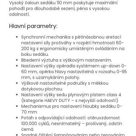
Vysoký čaloun sedáku 110 mm poskytuje maximální
pohodlí pro dlouhodobé sezení, pěna s vysokou
odolností.
Hlavní parametry:
Synchronní mechanika s pětinásobnou aretací
nastavení síly protiváhy v rozpětí hmotnosti 60-
200 kg s ergonomicky umístěným ovládáním na
boku sedáku.
Bbederní výztuha s výškovým nastavením.
Nastavení výšky opěradla systémem up-down 0-
60 mm, opěrka hlavy nastavitelná v rozsahu 0-95
mm, s uzamykáním polohy.
Výškově nastavitelné područky s měkkou
dotykovou plochou
Nastavení výšky sedu plynovým pístem class 4
(kategorie HAEVY DUTY – s nejvyšší odolností)
Mechanismus pro nastavení hloubky sedáku 0-
70 mm
Potah s odpovídající odolností: otěruvzdornost
100.000 cyklů, nesnímatelný – prošívaný, odstín
černá
Snadné čištění šampónováním nebo tepováním