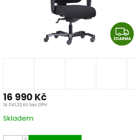
Z
ZDARMA
D
A
R
M
A
16 990 Kč
14 041,32 Kč bez DPH
Měrná
Skladem
cena: