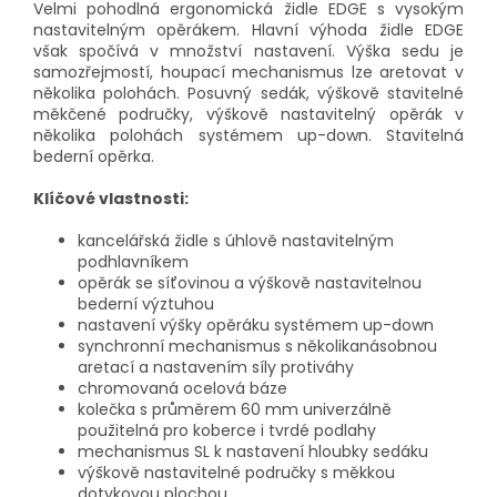
Velmi pohodlná ergonomická židle EDGE s vysokým
nastavitelným opěrákem. Hlavní výhoda židle EDGE
však spočívá v množství nastavení. Výška sedu je
samozřejmostí, houpací mechanismus lze aretovat v
několika polohách. Posuvný sedák, výškově stavitelné
měkčené područky, výškově nastavitelný opěrák v
několika polohách systémem up-down. Stavitelná
bederní opěrka.
Klíčové vlastnosti:
kancelářská židle s úhlově nastavitelným
podhlavníkem
opěrák se síťovinou a výškově nastavitelnou
bederní výztuhou
nastavení výšky opěráku systémem up-down
synchronní mechanismus s několikanásobnou
aretací a nastavením síly protiváhy
chromovaná ocelová báze
kolečka s průměrem 60 mm univerzálně
použitelná pro koberce i tvrdé podlahy
mechanismus SL k nastavení hloubky sedáku
výškově nastavitelné područky s měkkou
dotykovou plochou