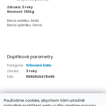
Záruka: 3 roky
Nosnost: 130kg
Barva sedáku: šedá
Barva opěráku: černá
Doplňkové parametry
Kategorie
:
Síťované židle
Záruka
:
3 roky
EAN
:
8590825478495
Z
á
Kontakt
/ Obchodní podmínky
p
Používáme cookies, abychom Vám umožnili
/ Ochrana osobních údajů
/ Reklamace
pohodlné prohlížení webu a díky analýze provozu