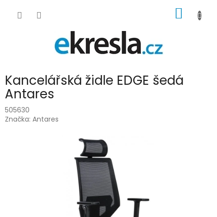
Přejít
NÁKUP
na
obsah
KOŠÍK
Kancelářská židle EDGE šedá
Antares
505630
Značka:
Antares