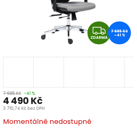
Z
7 685 Kč
–41 %
ZDARMA
D
A
R
M
A
7 685 Kč
–41 %
4 490 Kč
3 710,74 Kč bez DPH
Měrná
Momentálně nedostupné
cena: