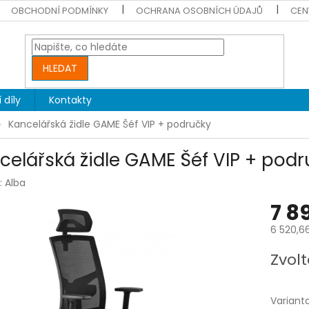
OBCHODNÍ PODMÍNKY
OCHRANA OSOBNÍCH ÚDAJŮ
CEN
HLEDAT
 díly
Kontakty
Kancelářská židle GAME Šéf VIP + područky
celářská židle GAME Šéf VIP + podr
:
Alba
7 8
6 520,6
Měrná
Zvolt
cena:
Variant