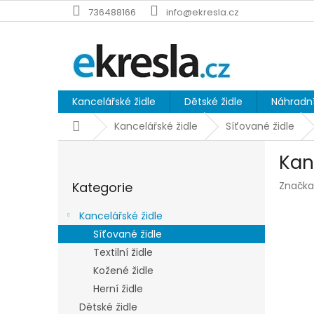
Přejít
736488166
info@ekresla.cz
na
obsah
Kancelářské židle
Dětské židle
Náhradní
Domů
Kancelářské židle
Síťované židle
P
Kan
o
Přeskočit
s
Kategorie
Značka
kategorie
t
r
Kancelářské židle
a
Síťované židle
n
Textilní židle
n
í
Kožené židle
p
Herní židle
a
Dětské židle