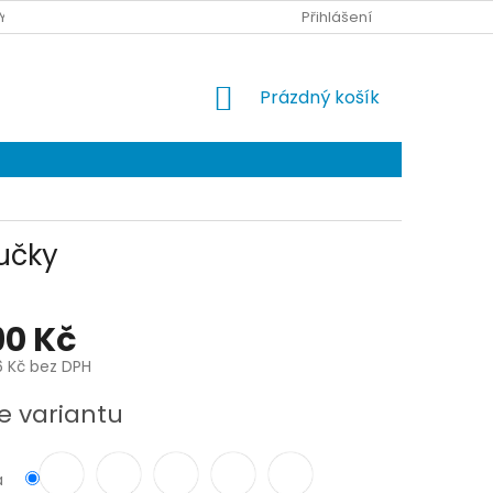
Y DOPRAVY
KONTAKTY
Přihlášení
NÁKUPNÍ
Prázdný košík
KOŠÍK
učky
90 Kč
6 Kč bez DPH
e variantu
a