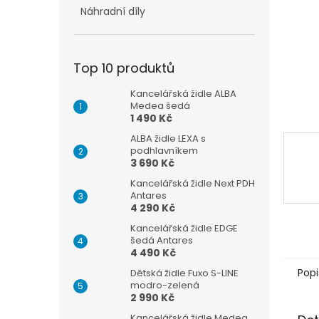
n
Náhradní díly
e
l
Top 10 produktů
Kancelářská židle ALBA
Medea šedá
1 490 Kč
ALBA židle LEXA s
podhlavníkem
3 690 Kč
Kancelářská židle Next PDH
Antares
4 290 Kč
Kancelářská židle EDGE
šedá Antares
4 490 Kč
Popi
Dětská židle Fuxo S-LINE
modro-zelená
2 990 Kč
Kancelářská židle Medea