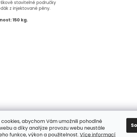
kově stavitelné područky
edák z injektované pěny.
nost: 150 kg.
 cookies, abychom Vám umožnili pohodlné
S
dní podmínky
/ Ochrana osobních údajů
/ Reklamace
/ Výmě
 webu a díky analýze provozu webu neustále
jeho funkce, výkon a použitelnost.
Více informací