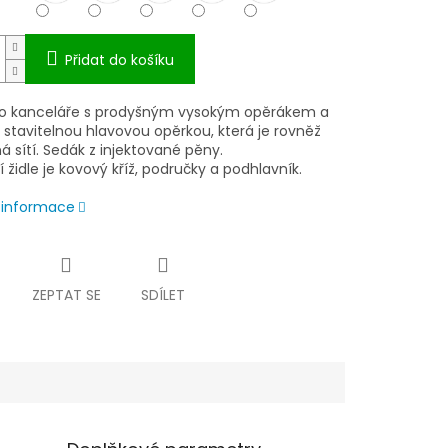
Přidat do košíku
do kanceláře s prodyšným vysokým opěrákem a
 stavitelnou hlavovou opěrkou, která je rovněž
 sítí. S
edák z injektované pěny.
 židle je kovový kříž, područky a podhlavník.
í informace
ZEPTAT SE
SDÍLET