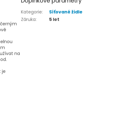
Doplňkové parametry
Kategorie
:
Síťované židle
Záruka
:
5 let
m černým
ově
telnou
vém
užívat na
pod.
 je