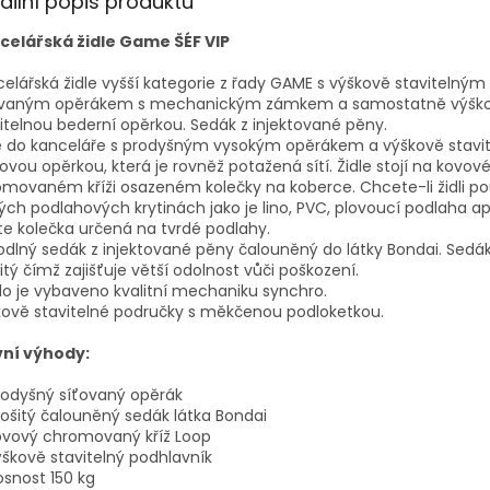
ailní popis produktu
celářská židle Game ŠÉF VIP
elářská židle vyšší kategorie z řady GAME s výškově stavitelný
ovaným opěrákem s mechanickým zámkem a samostatně výšk
itelnou bederní opěrkou. S
edák z injektované pěny.
le do kanceláře s prodyšným vysokým opěrákem a výškově stavi
ovou opěrkou, která je rovněž potažená sítí. Židle stojí na kovo
movaném kříži osazeném kolečky na koberce. Chcete-li židli po
ých podlahových krytinách jako je lino, PVC, plovoucí podlaha a
te kolečka určená na tvrdé podlahy.
odlný sedák
z injektované pěny
čalouněný do látky Bondai. Sedák
itý čímž zajišťuje větší odolnost vůči poškození.
lo je vybaveno kvalitní mechaniku synchro.
ově stavitelné područky s měkčenou podloketkou.
vní výhody:
dyšný síťovaný opěrák
šitý čalouněný sedák látka Bondai
ový chromovaný kříž Loop
kově stavitelný podhlavník
nost 150 kg