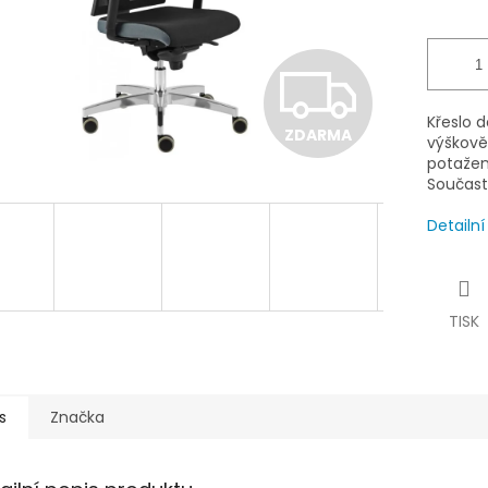
Z
Křeslo 
ZDARMA
D
výškově
potažená
Součastí
A
Detailn
R
TISK
M
s
Značka
A