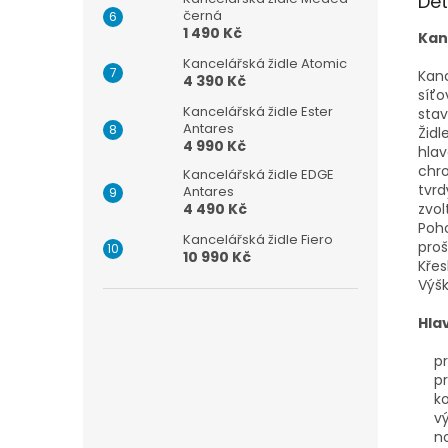
Det
černá
1 490 Kč
Kan
Kancelářská židle Atomic
Kanc
4 390 Kč
síť
Kancelářská židle Ester
stav
Antares
Žid
4 990 Kč
hlav
chro
Kancelářská židle EDGE
tvrd
Antares
4 490 Kč
zvol
Poh
Kancelářská židle Fiero
proš
10 990 Kč
Křes
Výšk
Hla
pro
pro
kov
výš
nos