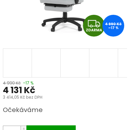
Z
4 990 Kč
–17 %
ZDARMA
D
A
R
M
A
4 990 Kč
–17 %
4 131 Kč
3 414,05 Kč bez DPH
Měrná
Očekáváme
cena: