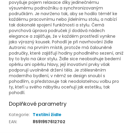
povyšuje pojem relaxace díky jedinečnému
výsuvnému podnožníku a synchronizovaným
područkám. Je navrženo tak, aby se hodilo téměř ke
každému pracovnímu nebo jídelnímu stolu, a nabízí
tak dokonalé spojení funkčnosti a stylu. Černá
povrchová úprava područek jí dodává nádech
elegance a zajišťuje, že v každém prostředí vynikne
jako výrazný kousek. Pohodlí je při navrhování židle
Autronic na prvním místě, protože má čalouněné
područky, které zajišťují hodiny pohodlného sezení, aniž
by to bylo na úkor stylu. Židle sice neobsahuje bederní
opěrku ani opěrku hlavy, její inovativní prvky však
podporují uvolněné držení těla. Je ztělesněním
moderního bydlení, v němž se design snoubí s
pohodlím, a představuje tak neodolatelnou volbu pro
ty, kteří u svého nábytku oceňují jak estetiku, tak
pohodlí.
Doplňkové parametry
Kategorie
:
Textilní židle
EAN
:
8591957612702