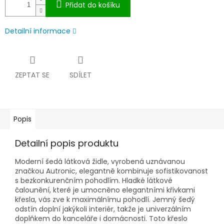
Přidat do košíku
Detailní informace
ZEPTAT SE
SDÍLET
Popis
Detailní popis produktu
Moderní šedá látková židle, vyrobená uznávanou
značkou Autronic, elegantně kombinuje sofistikovanost
s bezkonkurenčním pohodlím. Hladké látkové
čalounění, které je umocněno elegantními křivkami
křesla, vás zve k maximálnímu pohodlí. Jemný šedý
odstín doplní jakýkoli interiér, takže je univerzálním
doplňkem do kanceláře i domácnosti. Toto křeslo