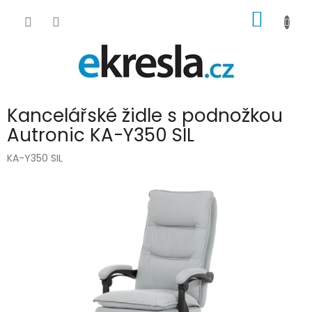
Přejít
NÁKUP
na
obsah
KOŠÍK
Kancelářské židle s podnožkou
Autronic KA-Y350 SIL
KA-Y350 SIL