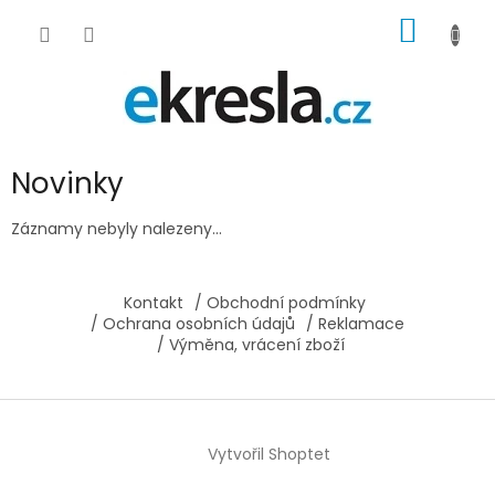
Přejít
NÁKUP
na
obsah
KOŠÍK
Novinky
Záznamy nebyly nalezeny...
Z
á
Kontakt
/ Obchodní podmínky
p
/ Ochrana osobních údajů
/ Reklamace
a
/ Výměna, vrácení zboží
t
í
Vytvořil Shoptet