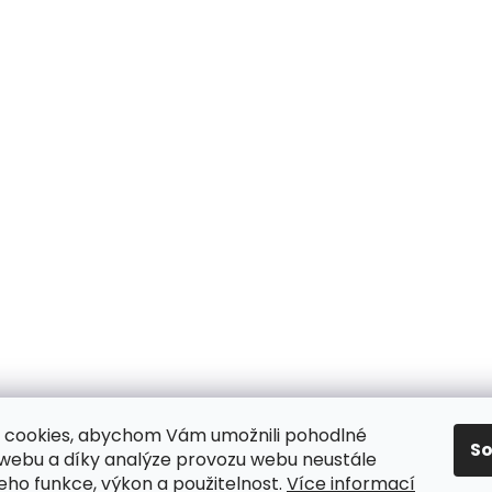
 cookies, abychom Vám umožnili pohodlné
S
dní podmínky
/ Ochrana osobních údajů
/ Reklamace
/ Výmě
 webu a díky analýze provozu webu neustále
jeho funkce, výkon a použitelnost.
Více informací