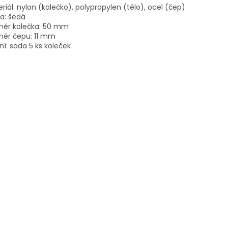
riál: nylon (kolečko), polypropylen (tělo), ocel (čep)
a: šedá
měr kolečka: 50 mm
měr čepu: 11 mm
ní: sada 5 ks koleček