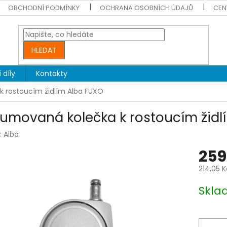
OBCHODNÍ PODMÍNKY
OCHRANA OSOBNÍCH ÚDAJŮ
CEN
HLEDAT
 díly
Kontakty
 rostoucím židlím Alba FUXO
umovaná kolečka k rostoucím židl
:
Alba
259
214,05 
Měrná
Skla
cena: