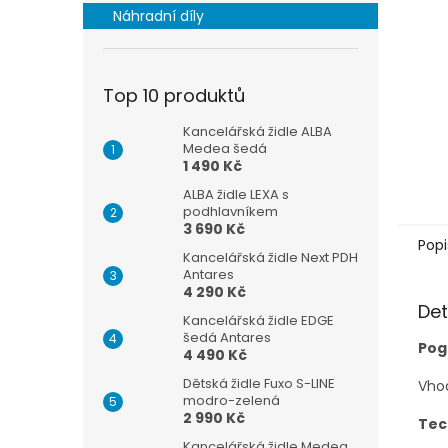
n
Náhradní díly
e
l
Top 10 produktů
Kancelářská židle ALBA
Medea šedá
1 490 Kč
ALBA židle LEXA s
podhlavníkem
3 690 Kč
Popi
Kancelářská židle Next PDH
Antares
4 290 Kč
Det
Kancelářská židle EDGE
šedá Antares
Pog
4 490 Kč
Dětská židle Fuxo S-LINE
Vhod
modro-zelená
2 990 Kč
Tec
Kancelářská židle Medea