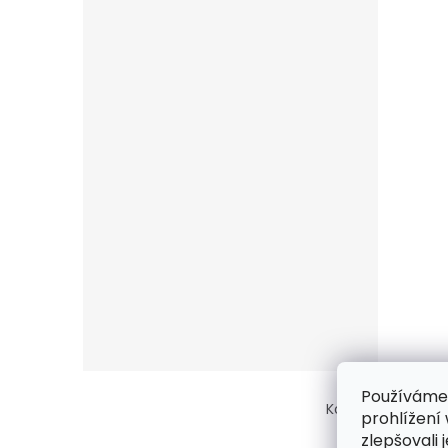
Z
Používáme
á
Kontakt
/ Obcho
prohlížení
p
zlepšovali 
a