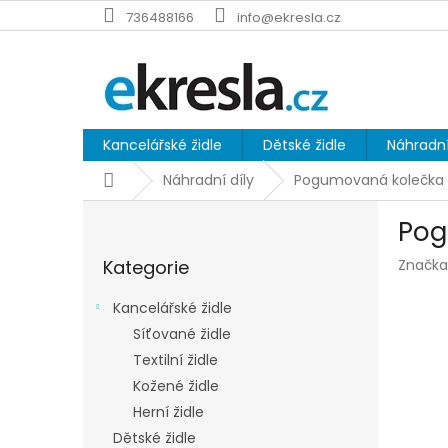
Přejít
736488166
info@ekresla.cz
na
obsah
Kancelářské židle
Dětské židle
Náhradní
Domů
Náhradní díly
Pogumovaná kolečka k
P
Pog
o
Přeskočit
s
Kategorie
Značka
kategorie
t
r
Kancelářské židle
a
Síťované židle
n
Textilní židle
n
í
Kožené židle
p
Herní židle
a
Dětské židle