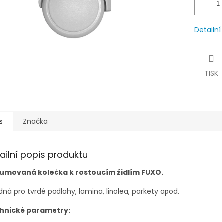
Detailn
TISK
s
Značka
ailní popis produktu
umovaná kolečka k rostoucím židlím FUXO.
ná pro tvrdé podlahy, lamina, linolea, parkety apod.
hnické parametry: