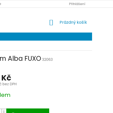
Y DOPRAVY
KONTAKTY
Přihlášení
NÁKUPNÍ
Prázdný košík
KOŠÍK
ím Alba FUXO
32063
 Kč
Kč bez DPH
dem