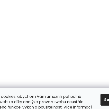
 cookies, abychom Vám umožnili pohodlné
S
dní podmínky
/ Ochrana osobních údajů
/ Reklamace
/ Výmě
 webu a díky analýze provozu webu neustále
jeho funkce, výkon a použitelnost.
Více informací