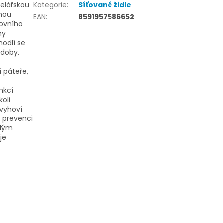
celářskou
Kategorie
:
Síťované židle
rnou
EAN
:
8591957586652
covního
ny
hodlí se
 doby.
 páteře,
nkcí
oli
 vyhoví
a prevenci
alým
je