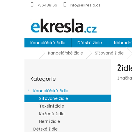
Přejít
736488166
info@ekresla.cz
na
obsah
Kancelářské židle
Dětské židle
Náhradní
Domů
Kancelářské židle
Síťované židle
P
Žid
o
Přeskočit
s
Kategorie
Značka
kategorie
t
r
Kancelářské židle
a
Síťované židle
n
Textilní židle
n
í
Kožené židle
p
Herní židle
a
Dětské židle