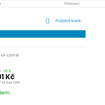
Y DOPRAVY
KONTAKTY
Přihlášení
NÁKUPNÍ
Prázdný košík
KOŠÍK
KA-S258 BK
č
–10 %
91 Kč
7 Kč bez DPH
dem