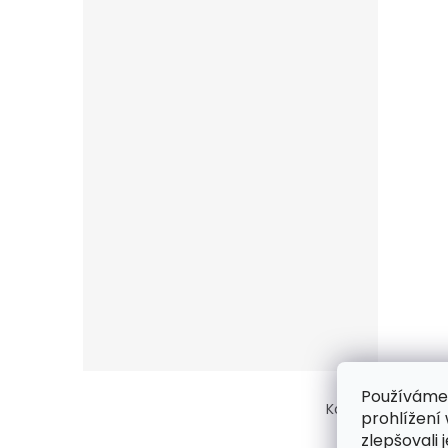
Z
Používáme
á
Kontakt
/ Obcho
prohlížení
p
zlepšovali 
a