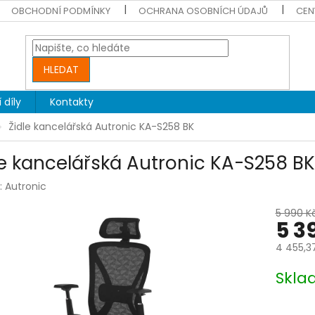
OBCHODNÍ PODMÍNKY
OCHRANA OSOBNÍCH ÚDAJŮ
CEN
HLEDAT
 díly
Kontakty
Židle kancelářská Autronic KA-S258 BK
le kancelářská Autronic KA-S258 BK
:
Autronic
5 990 K
5 3
4 455,3
Měrná
Skla
cena: