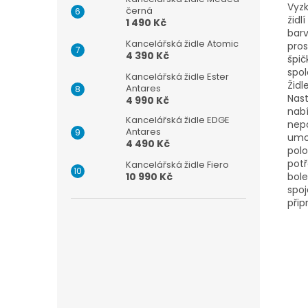
Vyzk
černá
židl
1 490 Kč
barv
Kancelářská židle Atomic
pros
4 390 Kč
špič
spol
Kancelářská židle Ester
Židl
Antares
Nast
4 990 Kč
nabí
Kancelářská židle EDGE
nepo
Antares
umož
4 490 Kč
polo
potř
Kancelářská židle Fiero
bole
10 990 Kč
spoj
přip