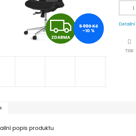
Z
Detailn
5 990 Kč
–10 %
ZDARMA
D
TISK
A
R
M
s
A
ailní popis produktu