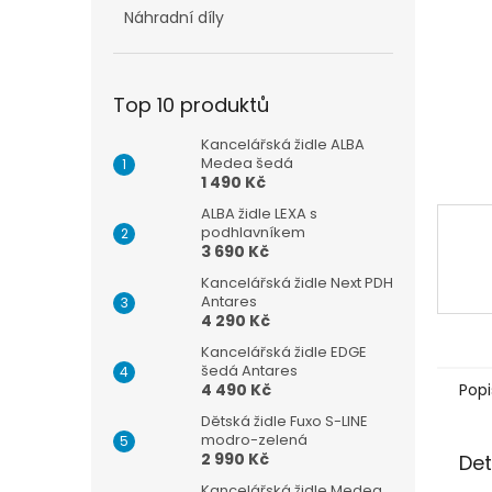
n
Náhradní díly
e
l
Top 10 produktů
Kancelářská židle ALBA
Medea šedá
1 490 Kč
ALBA židle LEXA s
podhlavníkem
3 690 Kč
Kancelářská židle Next PDH
Antares
4 290 Kč
Kancelářská židle EDGE
šedá Antares
Popi
4 490 Kč
Dětská židle Fuxo S-LINE
modro-zelená
2 990 Kč
Det
Kancelářská židle Medea