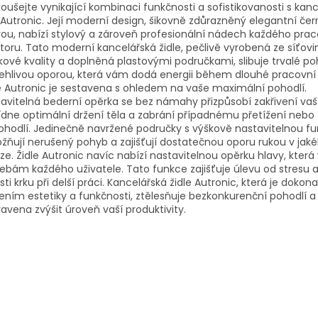
oušejte vynikající kombinaci funkčnosti a sofistikovanosti s kan
í Autronic. Její moderní design, šikovně zdůrazněný elegantní če
ou, nabízí stylový a zároveň profesionální nádech každého pra
toru. Tato moderní kancelářská židle, pečlivě vyrobená ze síťovi
kové kvality a doplněná plastovými područkami, slibuje trvalé po
ehlivou oporou, která vám dodá energii během dlouhé pracovní
e Autronic je sestavena s ohledem na vaše maximální pohodlí.
avitelná bederní opěrka se bez námahy přizpůsobí zakřivení vaší
dne optimální držení těla a zabrání případnému přetížení nebo
hodlí. Jedinečně navržené područky s výškově nastavitelnou fu
ňují nerušený pohyb a zajišťují dostatečnou oporu rukou v jakék
ze. Židle Autronic navíc nabízí nastavitelnou opěrku hlavy, která
ebám každého uživatele. Tato funkce zajišťuje úlevu od stresu 
sti krku při delší práci. Kancelářská židle Autronic, která je dokon
ením estetiky a funkčnosti, ztělesňuje bezkonkurenční pohodlí a 
ravena zvýšit úroveň vaší produktivity.