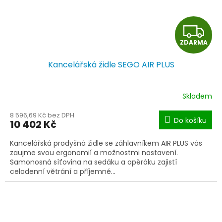
Z
ZDARMA
D
Kancelářská židle SEGO AIR PLUS
A
R
Skladem
M
8 596,69 Kč bez DPH
Do košíku
10 402 Kč
A
Kancelářská prodyšná židle se záhlavníkem AIR PLUS vás
zaujme svou ergonomií a možnostmi nastavení.
Samonosná síťovina na sedáku a opěráku zajistí
celodenní větrání a příjemné...