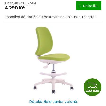
M
3 545,45 Kč bez DPH
Do košíku
4 290 Kč
A
Pohodlná dětská židle s nastavitelnou hloubkou sedáku.
Z
ZDARMA
D
Dětská židle Junior zelená
A