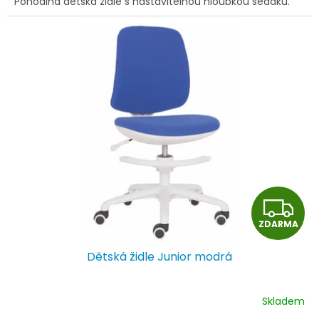
Pohodlná dětská židle s nastavitelnou hloubkou sedáku.
Z
ZDARMA
D
Dětská židle Junior modrá
A
R
Skladem