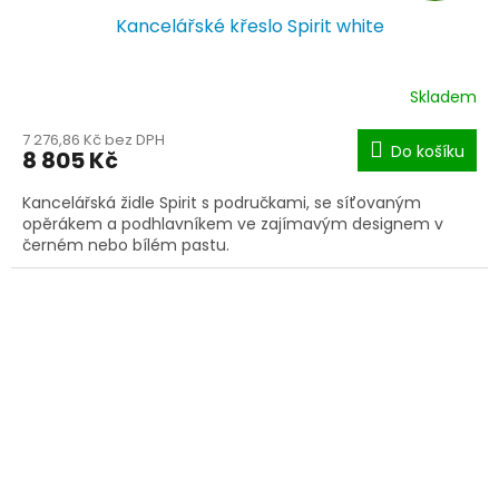
Kancelářské křeslo Spirit white
A
R
Skladem
M
7 276,86 Kč bez DPH
Do košíku
8 805 Kč
A
Kancelářská židle Spirit s područkami, se síťovaným
opěrákem a podhlavníkem ve zajímavým designem v
černém nebo bílém pastu.