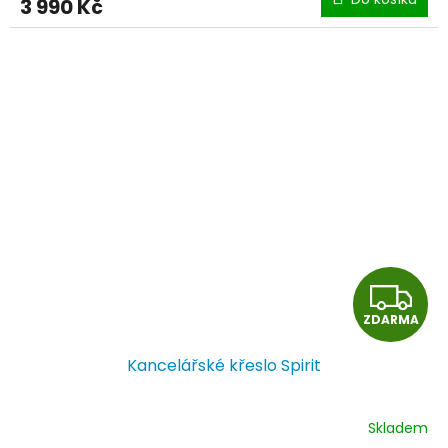
3 990 Kč
A
Z
ZDARMA
D
Kancelářské křeslo Spirit
A
R
Skladem