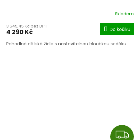
R
Skladem
M
3 545,45 Kč bez DPH
Do košíku
4 290 Kč
A
Pohodlná dětská židle s nastavitelnou hloubkou sedáku.
Z