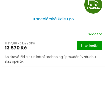
Z
ZDARMA
D
Kancelářská židle Ego
A
R
Skladem
M
11 214,88 Kč bez DPH
Do košíku
13 570 Kč
A
Špičková židle s unikátní technologií proudění vzduchu
skrz opěrák.