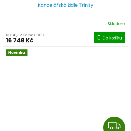
Kancelářská židle Trinity
A
R
Skladem
M
13 841,32 Kč bez DPH
Do košíku
16 748 Kč
A
Novinka
Z