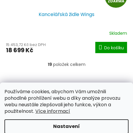
ZDARMA
D
Kancelářská židle Wings
A
R
Skladem
M
15 453,72 Kč bez DPH
Do košíku
18 699 Kč
A
19
položek celkem
O
v
l
Z
á
á
Kontakt
/ Obchodní podmínky
d
p
Používáme cookies, abychom Vám umožnili
/ Ochrana osobních údajů
/ Reklamace
a
a
pohodlné prohlížení webu a díky analýze provozu
/ Výměna, vrácení zboží
c
t
webu neustále zlepšovali jeho funkce, výkon a
í
í
použitelnost.
Více informací
p
r
v
Nastavení
Vytvořil Shoptet
k