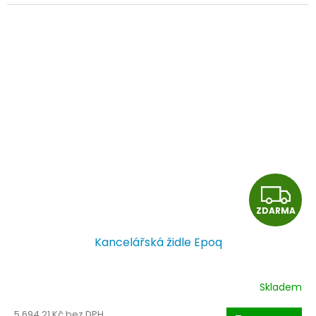
Z
ZDARMA
D
Kancelářská židle Epoq
A
R
Skladem
M
5 694,21 Kč bez DPH