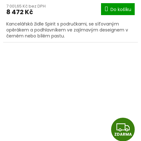
M
7 001,65 Kč bez DPH
Do košíku
8 472 Kč
A
Kancelářská židle Spirit s područkami, se síťovaným
opěrákem a podhlavníkem ve zajímavým deseignem v
černém nebo bílém pastu.
Z
ZDARMA
D