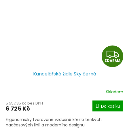
Z
ZDARMA
D
Kancelářská židle Sky černá
A
R
Skladem
M
5 557,85 Kč bez DPH
Do košíku
6 725 Kč
A
Ergonomicky tvarované vzdušné křeslo tenkých
nadčasových linií a moderního designu.