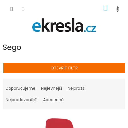
Přejít
NÁKUP
na
obsah
KOŠÍK
Sego
OTEVŘÍT FILTR
Ř
a
Doporučujeme
Nejlevnější
Nejdražší
z
e
Nejprodávanější
Abecedně
n
í
V
p
ý
r