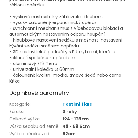
záklonu opěráku.
- výškově nastavitelný záhlavník s kloubem
- vysoký čalouněný ergonomický opěrák
- synchronní mechanismus s vícebodovou blokací a
automatickým nastavením odporu houpání
- hloubkové nastavení sedáku s možností nastavení
kývání sedáku směrem dopředu
- 3D nastavitelné područky s PU krytkami, které se
zaklánějí společně s opěrákem
- aluminiový kříž
Terra
- univerzální kolečka Ø 60mm
- čalounění: kvalitní modrá, tmavě šedá nebo černá
látka
Doplňkové parametry
Kategorie
:
Textilní židle
Záruka
:
3 roky
Celková výška
:
124 - 139cm
Výška sedáku od země
:
49 - 59,5cm
Výška opěráku zad
:
52cm