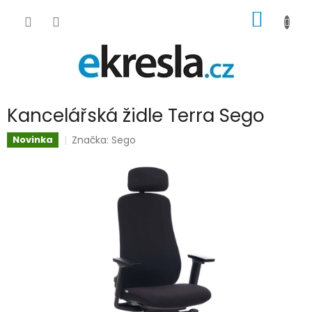
Přejít
NÁKUP
na
obsah
KOŠÍK
Kancelářská židle Terra Sego
Značka:
Sego
Novinka