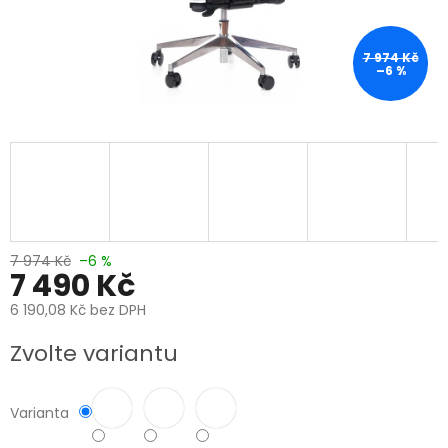
7 974 Kč
–6 %
7 974 Kč
–6 %
7 490 Kč
6 190,08 Kč bez DPH
Měrná
Zvolte variantu
cena:
Varianta