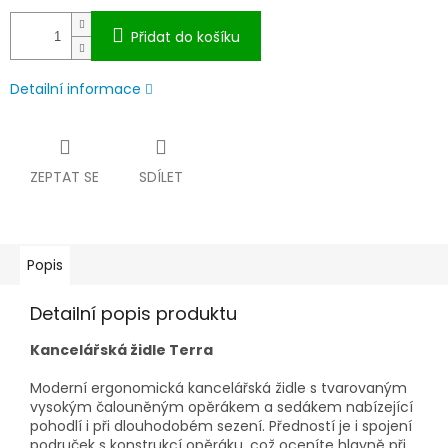
Přidat do košíku
Detailní informace
ZEPTAT SE
SDÍLET
Popis
Detailní popis produktu
Kancelářská židle Terra
Moderní ergonomická kancelářská židle s tvarovaným
vysokým čalouněným opěrákem a sedákem nabízející
pohodlí i při dlouhodobém sezení. Předností je i spojení
područek s konstrukcí opěráku, což oceníte hlavně při