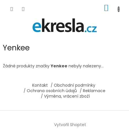
Přejít
NÁKUP
na
obsah
KOŠÍK
Yenkee
Žádné produkty značky
Yenkee
nebyly nalezeny...
Z
á
Kontakt
/ Obchodní podmínky
p
/ Ochrana osobních údajů
/ Reklamace
a
/ Výměna, vrácení zboží
t
í
Vytvořil Shoptet