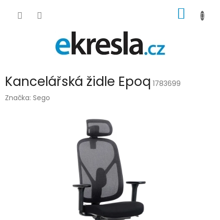
Přejít
NÁKUP
na
obsah
KOŠÍK
Kancelářská židle Epoq
1783699
Značka:
Sego