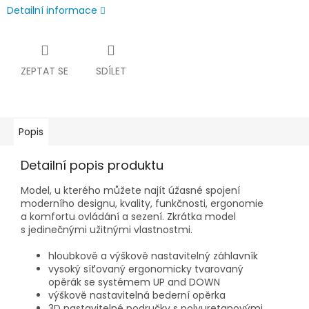
Detailní informace
ZEPTAT SE
SDÍLET
Popis
Detailní popis produktu
Model, u kterého můžete najít úžasné spojení
moderního designu, kvality, funkčnosti, ergonomie
a komfortu ovládání a sezení. Zkrátka model
s jedinečnými užitnými vlastnostmi.
hloubkově a výškově nastavitelný záhlavník
vysoký síťovaný ergonomicky tvarovaný
opěrák se systémem UP and DOWN
výškově nastavitelná bederní opěrka
3D nastavitelné područky s polyuretanovými