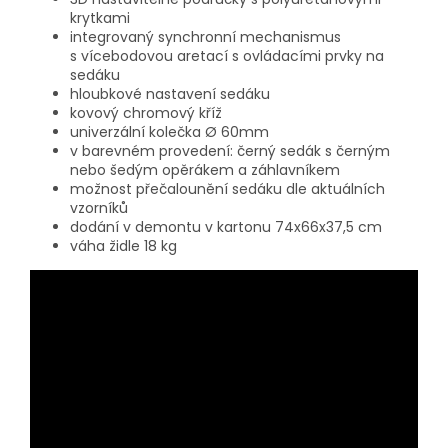
krytkami
integrovaný synchronní mechanismus
s vícebodovou aretací s ovládacími prvky na
sedáku
hloubkové nastavení sedáku
kovový chromový kříž
univerzální kolečka Ø 60mm
v barevném provedení: černý sedák s černým
nebo šedým opěrákem a záhlavníkem
možnost přečalounění sedáku dle aktuálních
vzorníků
dodání v demontu v kartonu 74x66x37,5 cm
váha židle 18 kg