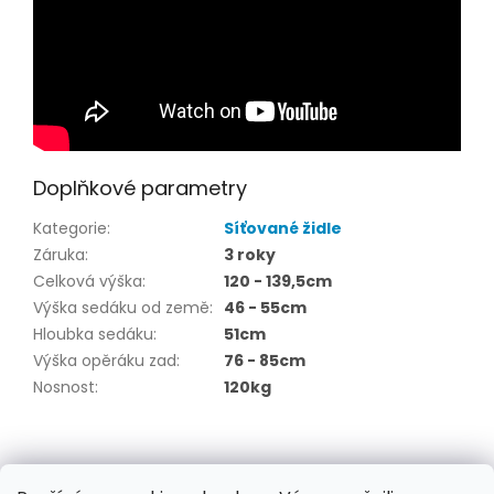
Doplňkové parametry
Kategorie
:
Síťované židle
Záruka
:
3 roky
Celková výška
:
120 - 139,5cm
Výška sedáku od země
:
46 - 55cm
Hloubka sedáku
:
51cm
Výška opěráku zad
:
76 - 85cm
Nosnost
:
120kg
Z
á
Kontakt
/ Obchodní podmínky