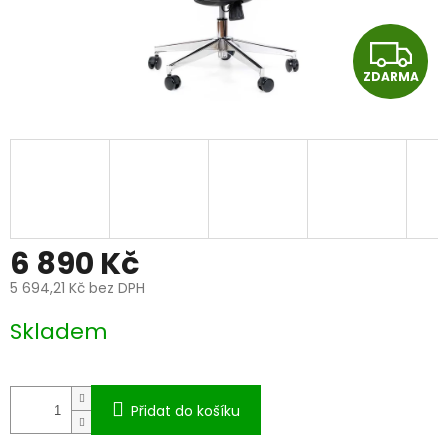
Z
ZDARMA
D
A
R
M
A
6 890 Kč
5 694,21 Kč bez DPH
Měrná
Skladem
cena:
Přidat do košíku