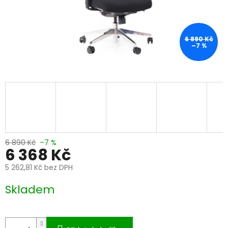
6 890 Kč
–7 %
6 890 Kč
–7 %
6 368 Kč
5 262,81 Kč bez DPH
Měrná
Skladem
cena: