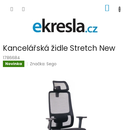
Přejít
NÁKUP
na
obsah
KOŠÍK
Kancelářská židle Stretch New
1786684
Značka:
Sego
Novinka