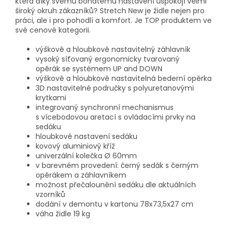
která díky svému bohatému nastavení uspokojí velmi
široký okruh zákazníků? Stretch New je židle nejen pro
práci, ale i pro pohodlí a komfort. Je TOP produktem ve
své cenové kategorii.
výškově a hloubkově nastavitelný záhlavník
vysoký síťovaný ergonomicky tvarovaný
opěrák se systémem UP and DOWN
výškově a hloubkově nastavitelná bederní opěrka
3D nastavitelné područky s polyuretanovými
krytkami
integrovaný synchronní mechanismus
s vícebodovou aretací s ovládacími prvky na
sedáku
hloubkové nastavení sedáku
kovový aluminiový kříž
univerzální kolečka Ø 60mm
v barevném provedení: černý sedák s černým
opěrákem a záhlavníkem
možnost přečalounění sedáku dle aktuálních
vzorníků
dodání v demontu v kartonu 78x73,5x27 cm
váha židle 19 kg